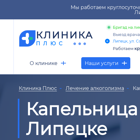
Мы работаем круглосуточ
Ли
Бригад на лин
КЛИНИКА
Выезд врач
Липецк, ул. С
ПЛЮС
Работаем
кр
О клинике
Наши услуги
Клиника Плюс
Лечение алкоголизма
Ка
Капельница 
Липецке