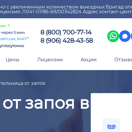
но с увеличенным количеством выездных бригад оп
цензия: Л041-01186-69/00342824 Адрес контакт-цен
ии: 7
8 (800) 700-77-14
а
через 5 мин.
8 (906) 428-43-58
оветская, 64А5**
углосуточно
Цены
Лицензии
Акции
Отзыв
пельница от запоя
от запоя в