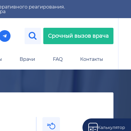
еративного реагирования.
тра
Срочный вызов врача
ы
Врачи
FAQ
Контакты
Калькулятор